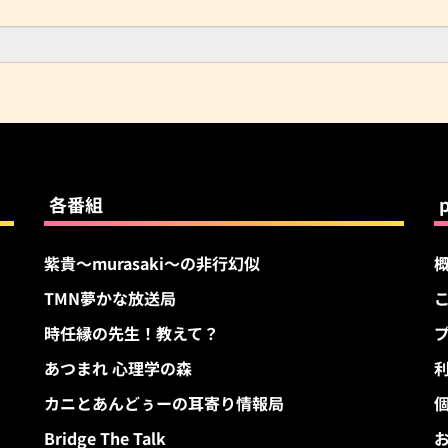
各番組
紫貴～murasaki～の非行幻似
TMN夢かな放送局
す
時任縁の先生！教えて？
あつまれ 心理学の森
カニとあんどぅーの耳寄り情報局
Bridge The Talk