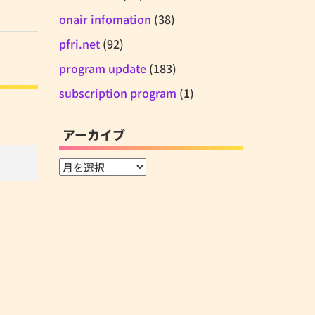
onair infomation
(38)
pfri.net
(92)
program update
(183)
subscription program
(1)
アーカイブ
ア
ー
カ
イ
ブ