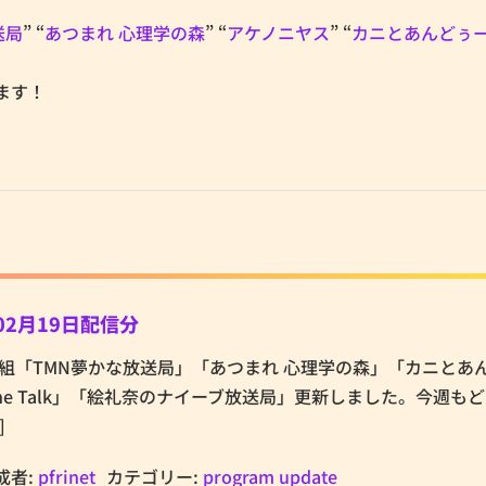
送局
” “
あつまれ 心理学の森
” “
アケノニヤス
” “
カニとあんどぅ
ます！
02月19日配信分
.netの番組「TMN夢かな放送局」「あつまれ 心理学の森」「カニと
 The Talk」「絵礼奈のナイーブ放送局」更新しました。今週も
]
成者:
pfrinet
カテゴリー:
program update