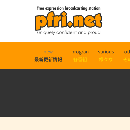
new
progran
various
ot
最新更新情報
各番組
様々な
そ