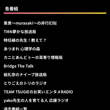
各番組
紫貴～murasaki～の非行幻似
TMN夢かな放送局
時任縁の先生！教えて？
あつまれ 心理学の森
カニとあんどぅーの耳寄り情報局
Bridge The Talk
絵礼奈のナイーブ放送局
とりごえのトリのラジオ
TEAM TSUGIEのお笑いエンタメRADIO
yako先生の人を育てる人 応援ラジオ
過去番組一覧