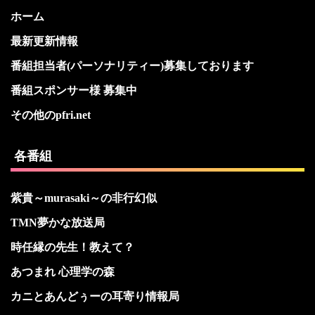
ホーム
最新更新情報
番組担当者(パーソナリティー)募集しております
番組スポンサー様 募集中
その他のpfri.net
各番組
紫貴～murasaki～の非行幻似
TMN夢かな放送局
時任縁の先生！教えて？
あつまれ 心理学の森
カニとあんどぅーの耳寄り情報局