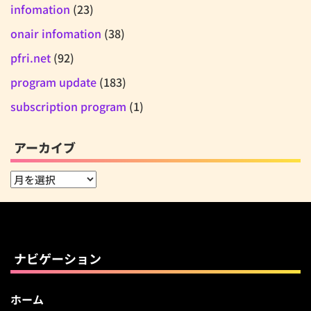
infomation
(23)
onair infomation
(38)
pfri.net
(92)
program update
(183)
subscription program
(1)
アーカイブ
ア
ー
カ
イ
ブ
ナビゲーション
ホーム