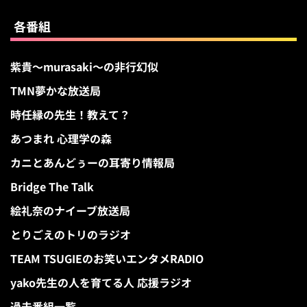
各番組
紫貴～murasaki～の非行幻似
TMN夢かな放送局
時任縁の先生！教えて？
あつまれ 心理学の森
カニとあんどぅーの耳寄り情報局
Bridge The Talk
絵礼奈のナイーブ放送局
とりごえのトリのラジオ
TEAM TSUGIEのお笑いエンタメRADIO
yako先生の人を育てる人 応援ラジオ
過去番組一覧