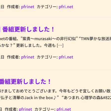
2日
作成者:
pfrinet
カテゴリー:
pfri.net
1日 番組更新しました！
i.netの番組、”紫貴～murasaki～の非行幻似” “TMN夢かな放送局
かな？” 更新しました。今週も […]
1日
作成者:
pfrinet
カテゴリー:
pfri.net
日 番組更新しました！
年あけましておめでとうございます。今年もどうぞ宜しくお願い
“仏子と清華のJack in the box♪” “あつまれ 心理学の森&#822
日
作成者:
pfrinet
カテゴリー:
pfri.net