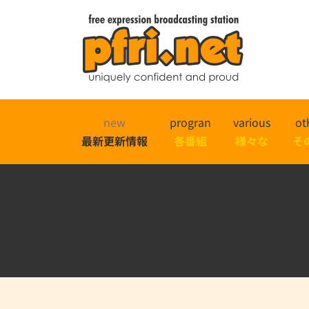
new
progran
various
ot
最新更新情報
各番組
様々な
そ