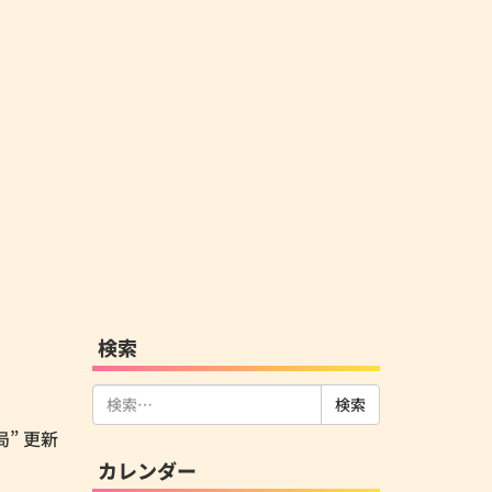
検索
検
索:
局” 更新
カレンダー