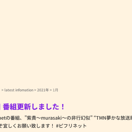
！
>
latest infomation
>
2021年
>
1月
5日 番組更新しました！
i.netの番組、”紫貴～murasaki～の非行幻似” “TMN夢かな放送
ぞ宜しくお願い致します！ #ピフリネット