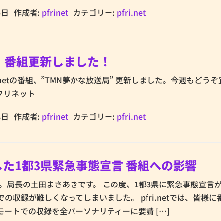
5日
作成者:
pfrinet
カテゴリー:
pfri.net
8日 番組更新しました！
fri.netの番組、”TMN夢かな放送局” 更新しました。今週もどう
フリネット
8日
作成者:
pfrinet
カテゴリー:
pfri.net
した1都3県緊急事態宣言 番組への影響
。局長の土田まさあきです。 この度、1都3県に緊急事態宣言
の収録が難しくなってしまいました。 pfri.netでは、皆様に
ートでの収録を全パーソナリティーに要請 […]