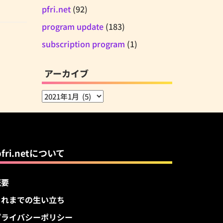
pfri.net
(92)
program update
(183)
subscription program
(1)
アーカイブ
ア
ー
カ
イ
ブ
pfri.netについて
概要
これまでの生い立ち
プライバシーポリシー