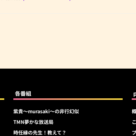
各番組
紫貴～murasaki～の非行幻似
TMN夢かな放送局
す
時任縁の先生！教えて？