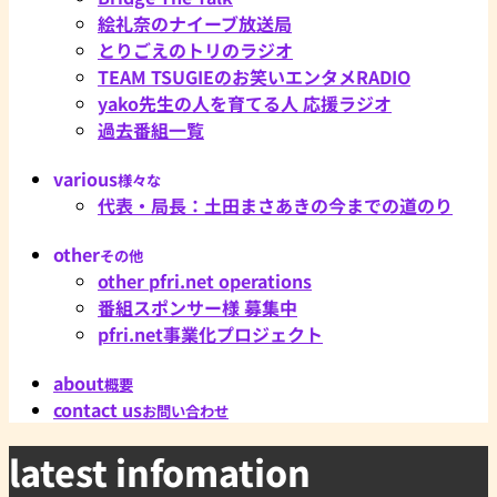
絵礼奈のナイーブ放送局
とりごえのトリのラジオ
TEAM TSUGIEのお笑いエンタメRADIO
yako先生の人を育てる人 応援ラジオ
過去番組一覧
various
様々な
代表・局長：土田まさあきの今までの道のり
other
その他
other pfri.net operations
番組スポンサー様 募集中
pfri.net事業化プロジェクト
about
概要
contact us
お問い合わせ
latest infomation