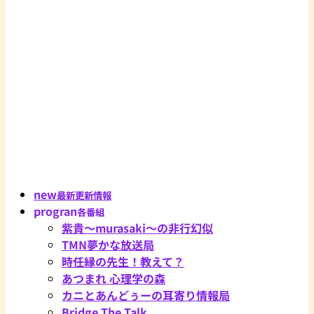
new
最新更新情報
progran
各番組
紫貴～murasaki～の非行幻似
TMN夢かな放送局
時任縁の先生！教えて？
あつまれ 心理学の森
カニとあんどぅーの耳寄り情報局
Bridge The Talk