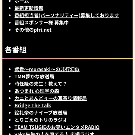
ホーム
最新更新情報
番組担当者(パーソナリティー)募集しております
番組スポンサー様 募集中
その他のpfri.net
各番組
紫貴～murasaki～の非行幻似
TMN夢かな放送局
時任縁の先生！教えて？
あつまれ 心理学の森
カニとあんどぅーの耳寄り情報局
Bridge The Talk
絵礼奈のナイーブ放送局
とりごえのトリのラジオ
TEAM TSUGIEのお笑いエンタメRADIO
yako先生の人を育てる人 応援ラジオ