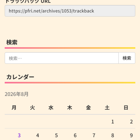
トラックバック URL
検索
検
索:
カレンダー
2026年8月
月
火
水
木
金
土
日
1
2
3
4
5
6
7
8
9