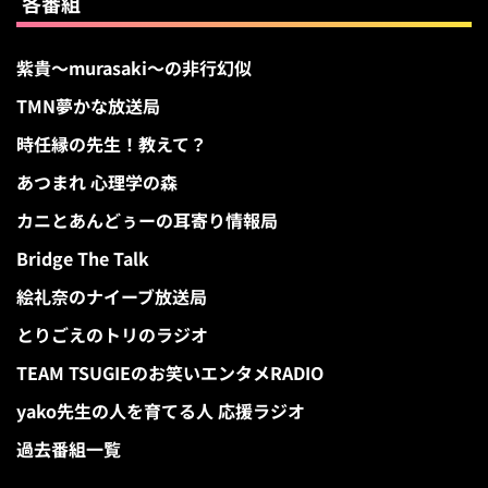
各番組
紫貴～murasaki～の非行幻似
TMN夢かな放送局
時任縁の先生！教えて？
あつまれ 心理学の森
カニとあんどぅーの耳寄り情報局
Bridge The Talk
絵礼奈のナイーブ放送局
とりごえのトリのラジオ
TEAM TSUGIEのお笑いエンタメRADIO
yako先生の人を育てる人 応援ラジオ
過去番組一覧