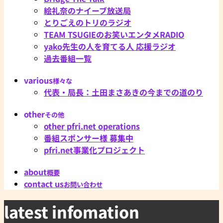
絵礼奈のナイーブ放送局
とりごえのトリのラジオ
TEAM TSUGIEのお笑いエンタメRADIO
yako先生の人を育てる人 応援ラジオ
過去番組一覧
various
様々な
代表・局長：土田まさあきの今までの道のり
other
その他
other pfri.net operations
番組スポンサー様 募集中
pfri.net事業化プロジェクト
about
概要
contact us
お問い合わせ
latest infomation