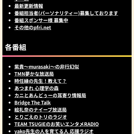
最新更新情報
番組担当者(パーソナリティー)募集しております
番組スポンサー様 募集中
その他のpfri.net
各番組
紫貴～murasaki～の非行幻似
TMN夢かな放送局
時任縁の先生！教えて？
あつまれ 心理学の森
カニとあんどぅーの耳寄り情報局
Bridge The Talk
絵礼奈のナイーブ放送局
とりごえのトリのラジオ
TEAM TSUGIEのお笑いエンタメRADIO
yako先生の人を育てる人 応援ラジオ