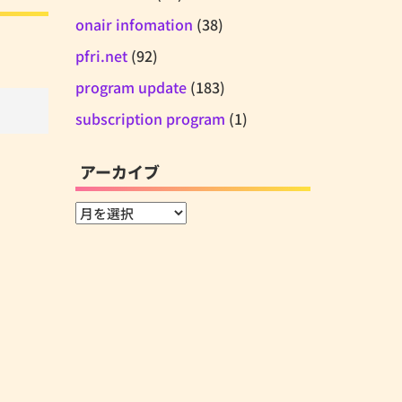
onair infomation
(38)
pfri.net
(92)
program update
(183)
subscription program
(1)
アーカイブ
ア
ー
カ
イ
ブ