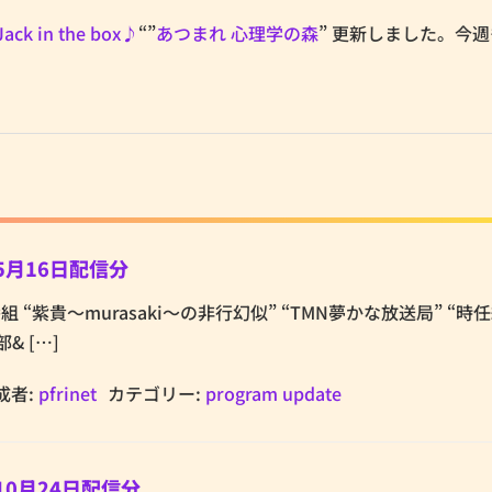
k in the box♪
“”
あつまれ 心理学の森
” 更新しました。今
5月16日配信分
tの番組 “紫貴～murasaki～の非行幻似” “TMN夢かな放送局” “
& […]
成者:
pfrinet
カテゴリー:
program update
10月24日配信分