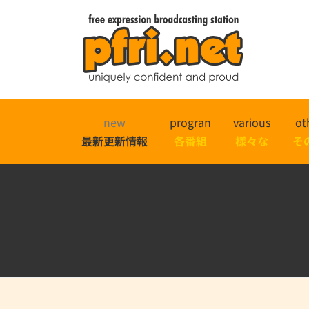
new
progran
various
ot
最新更新情報
各番組
様々な
そ