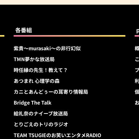
各番組
紫貴～murasaki～の非行幻似
TMN夢かな放送局
す
時任縁の先生！教えて？
あつまれ 心理学の森
カニとあんどぅーの耳寄り情報局
Bridge The Talk
絵礼奈のナイーブ放送局
とりごえのトリのラジオ
TEAM TSUGIEのお笑いエンタメRADIO