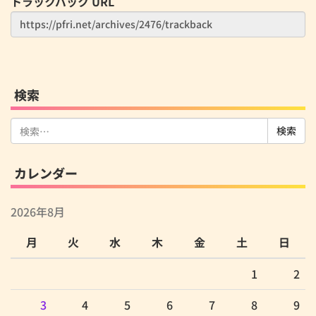
トラックバック URL
検索
検
索:
カレンダー
2026年8月
月
火
水
木
金
土
日
1
2
3
4
5
6
7
8
9