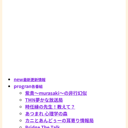
new
最新更新情報
progran
各番組
紫貴～murasaki～の非行幻似
TMN夢かな放送局
時任縁の先生！教えて？
あつまれ 心理学の森
カニとあんどぅーの耳寄り情報局
Bridge The Talk