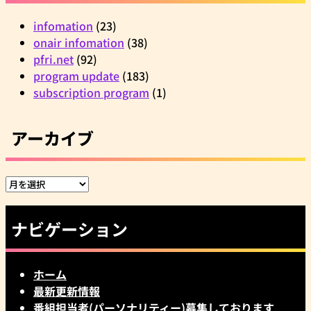
infomation
(23)
onair infomation
(38)
pfri.net
(92)
program update
(183)
subscription program
(1)
アーカイブ
ア
ー
カ
ナビゲーション
イ
ブ
ホーム
最新更新情報
番組担当者(パーソナリティー)募集しております