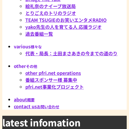
絵礼奈のナイーブ放送局
とりごえのトリのラジオ
TEAM TSUGIEのお笑いエンタメRADIO
yako先生の人を育てる人 応援ラジオ
過去番組一覧
various
様々な
代表・局長：土田まさあきの今までの道のり
other
その他
other pfri.net operations
番組スポンサー様 募集中
pfri.net事業化プロジェクト
about
概要
contact us
お問い合わせ
latest infomation