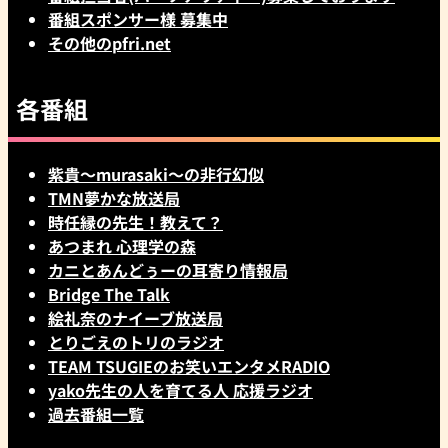
番組スポンサー様 募集中
その他のpfri.net
各番組
紫貴～murasaki～の非行幻似
TMN夢かな放送局
時任縁の先生！教えて？
あつまれ 心理学の森
カニとあんどぅーの耳寄り情報局
Bridge The Talk
絵礼奈のナイーブ放送局
とりごえのトリのラジオ
TEAM TSUGIEのお笑いエンタメRADIO
yako先生の人を育てる人 応援ラジオ
過去番組一覧