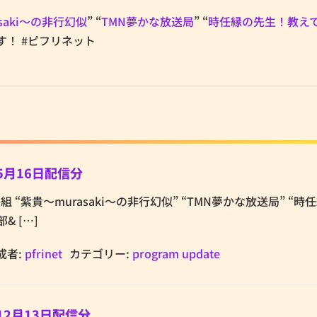
saki～の非行幻似
” “
TMN夢かな放送局
” “
時任縁の先生！教え
！ #ピフリネット
5月16日配信分
tの番組 “紫貴～murasaki～の非行幻似” “TMN夢かな放送局” “
& […]
成者:
pfrinet
カテゴリー:
program update
12月13日配信分