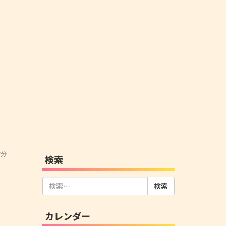
信分
検索
検
索:
カレンダー