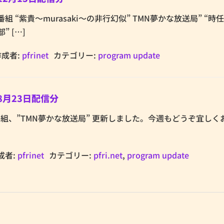
etの番組 “紫貴～murasaki～の非行幻似” TMN夢かな放送局” “
” […]
作成者:
pfrinet
カテゴリー:
program update
8月23日配信分
netの番組、”TMN夢かな放送局” 更新しました。今週もどうぞ宜し
成者:
pfrinet
カテゴリー:
pfri.net
,
program update