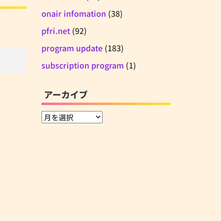
onair infomation
(38)
pfri.net
(92)
program update
(183)
subscription program
(1)
アーカイブ
ア
ー
カ
イ
ブ