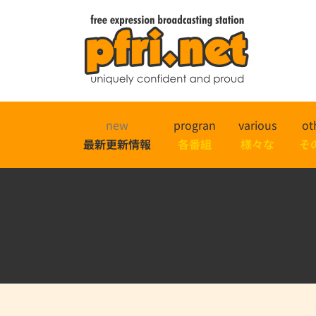
new
progran
various
ot
最新更新情報
各番組
様々な
そ