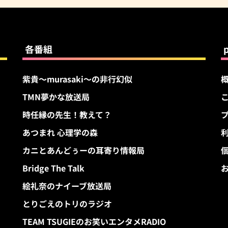
各番組
紫貴～murasaki～の非行幻似
TMN夢かな放送局
す
時任縁の先生！教えて？
あつまれ 心理学の森
カニとあんどぅーの耳寄り情報局
Bridge The Talk
絵礼奈のナイーブ放送局
とりごえのトリのラジオ
TEAM TSUGIEのお笑いエンタメRADIO