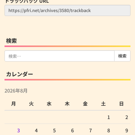
トラックバック URL
検索
検
索:
カレンダー
2026年8月
月
火
水
木
金
土
日
1
2
3
4
5
6
7
8
9