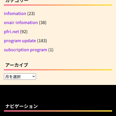
カテゴリー
infomation
(23)
onair infomation
(38)
pfri.net
(92)
program update
(183)
subscription program
(1)
アーカイブ
ア
ー
カ
イ
ブ
ナビゲーション