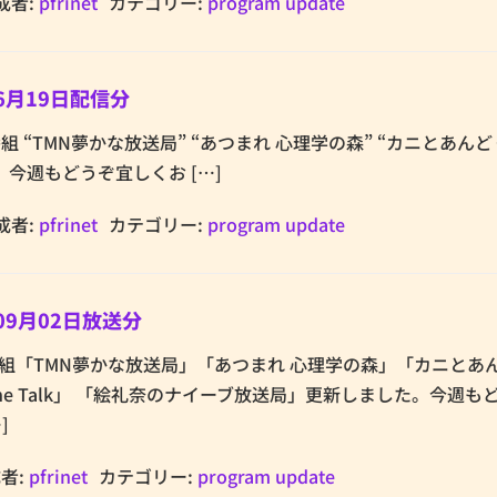
成者:
pfrinet
カテゴリー:
program update
6月19日配信分
etの番組 “TMN夢かな放送局” “あつまれ 心理学の森” “カニとあん
 今週もどうぞ宜しくお […]
成者:
pfrinet
カテゴリー:
program update
09月02日放送分
.netの番組「TMN夢かな放送局」「あつまれ 心理学の森」「カニと
The Talk」 「絵礼奈のナイーブ放送局」更新しました。今週も
]
者:
pfrinet
カテゴリー:
program update