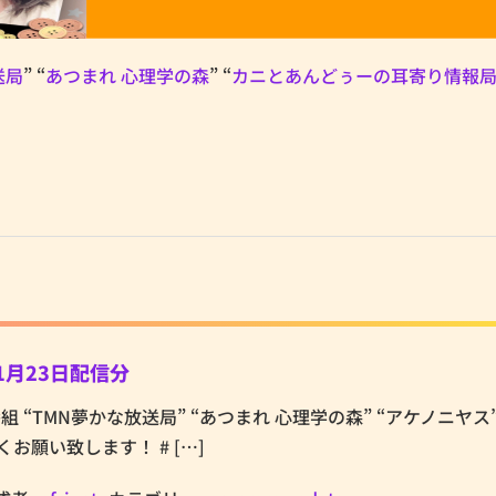
送局
” “
あつまれ 心理学の森
” “
カニとあんどぅーの耳寄り情報
1月23日配信分
tの番組 “TMN夢かな放送局” “あつまれ 心理学の森” “アケノニヤス
お願い致します！ # […]