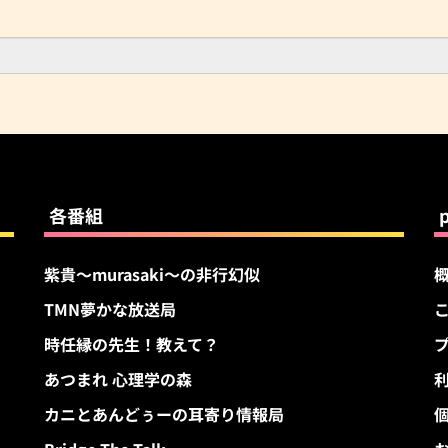
各番組
紫貴～murasaki～の非行幻似
TMN夢かな放送局
す
時任縁の先生！教えて？
あつまれ 心理学の森
カニとあんどぅーの耳寄り情報局