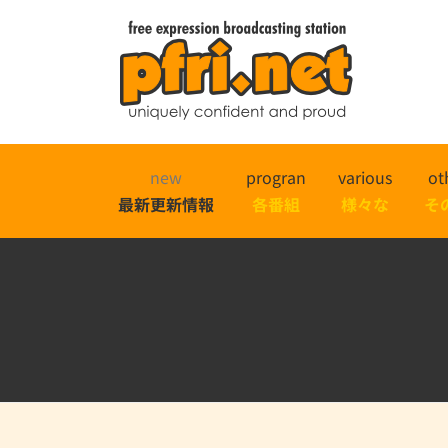
new
progran
various
ot
最新更新情報
各番組
様々な
そ