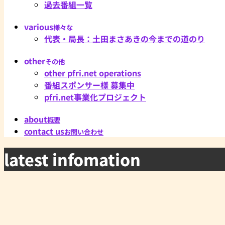
過去番組一覧
various
様々な
代表・局長：土田まさあきの今までの道のり
other
その他
other pfri.net operations
番組スポンサー様 募集中
pfri.net事業化プロジェクト
about
概要
contact us
お問い合わせ
latest infomation