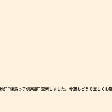
i～の非行幻似” “練馬っ子倶楽部” 更新しました。今週もどうぞ宜し