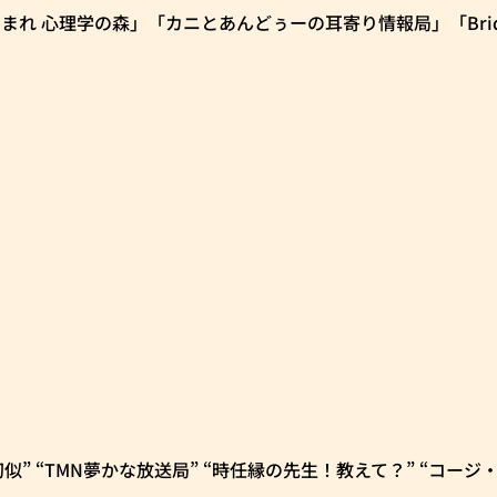
」「あつまれ 心理学の森」「カニとあんどぅーの耳寄り情報局」「Bri
の非行幻似” “TMN夢かな放送局” “時任縁の先生！教えて？” “コージ