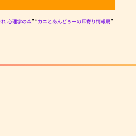
まれ 心理学の森
” “
カニとあんどぅーの耳寄り情報局
”