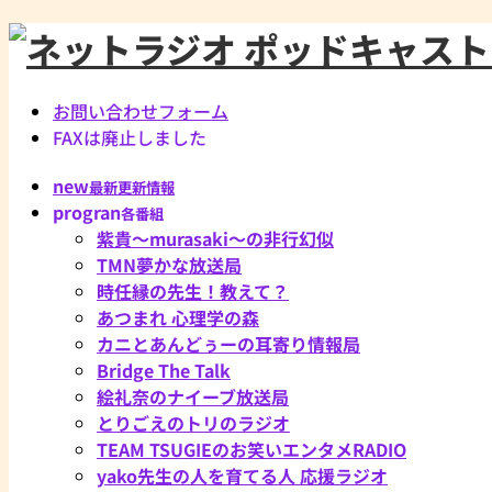
お問い合わせフォーム
FAXは廃止しました
new
最新更新情報
progran
各番組
紫貴～murasaki～の非行幻似
TMN夢かな放送局
時任縁の先生！教えて？
あつまれ 心理学の森
カニとあんどぅーの耳寄り情報局
Bridge The Talk
絵礼奈のナイーブ放送局
とりごえのトリのラジオ
TEAM TSUGIEのお笑いエンタメRADIO
yako先生の人を育てる人 応援ラジオ