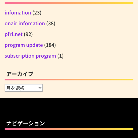
infomation
(23)
onair infomation
(38)
pfri.net
(92)
program update
(184)
subscription program
(1)
アーカイブ
ア
ー
カ
イ
ブ
ナビゲーション