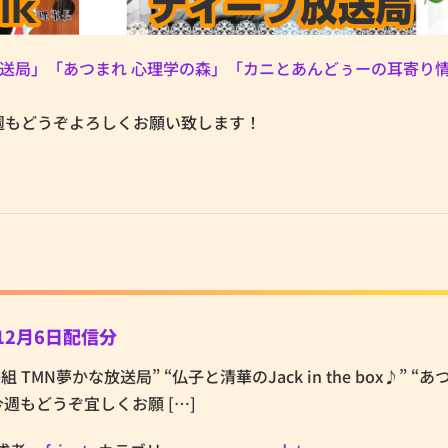
放送局」
「あつまれ 心理学の森」
「カニとあんどぅーの耳寄り
週もどうぞよろしくお願い致します！
12月6日配信分
の番組 TMN夢かな放送局” “仏子と清華のJack in the box♪” “
週もどうぞ宜しくお願 […]