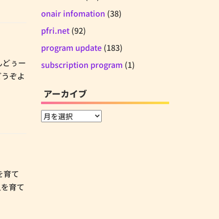
onair infomation
(38)
pfri.net
(92)
program update
(183)
あんどぅー
subscription program
(1)
どうぞよ
アーカイブ
ア
ー
カ
イ
ブ
人を育て
人を育て