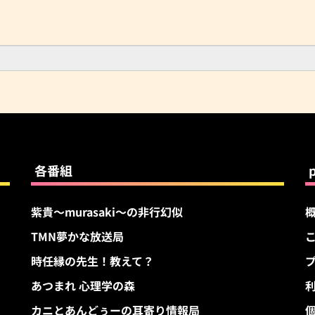
各番組
紫貴～murasaki～の非行幻似
TMN夢かな放送局
す
時任縁の先生！教えて？
あつまれ 心理学の森
カニとあんどぅーの耳寄り情報局