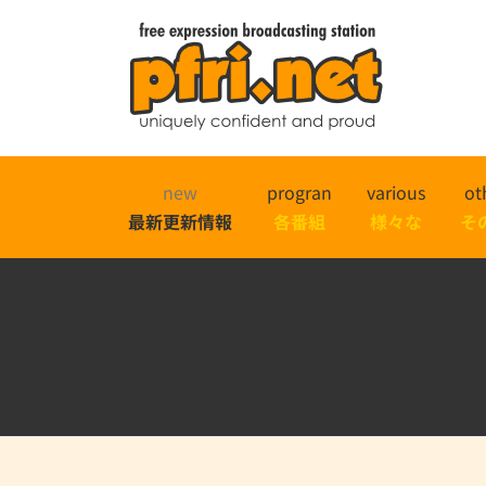
new
progran
various
ot
最新更新情報
各番組
様々な
そ