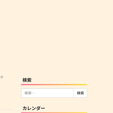
信分
検索
検
索:
カレンダー