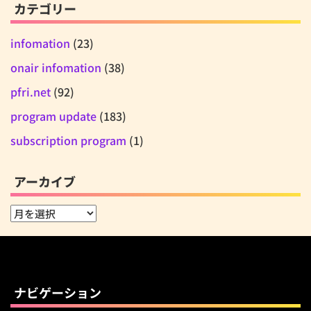
カテゴリー
infomation
(23)
onair infomation
(38)
pfri.net
(92)
program update
(183)
subscription program
(1)
アーカイブ
ア
ー
カ
イ
ブ
ナビゲーション