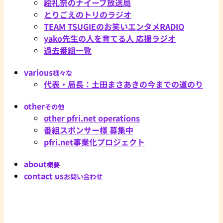
絵礼奈のナイーブ放送局
とりごえのトリのラジオ
TEAM TSUGIEのお笑いエンタメRADIO
yako先生の人を育てる人 応援ラジオ
過去番組一覧
various
様々な
代表・局長：土田まさあきの今までの道のり
other
その他
other pfri.net operations
番組スポンサー様 募集中
pfri.net事業化プロジェクト
about
概要
contact us
お問い合わせ