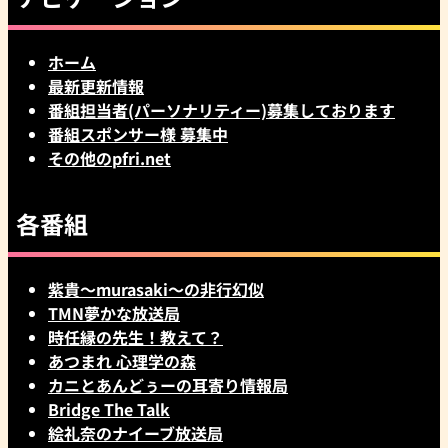
イ
ブ
ホーム
最新更新情報
番組担当者(パーソナリティー)募集しております
番組スポンサー様 募集中
その他のpfri.net
各番組
紫貴～murasaki～の非行幻似
TMN夢かな放送局
時任縁の先生！教えて？
あつまれ 心理学の森
カニとあんどぅーの耳寄り情報局
Bridge The Talk
絵礼奈のナイーブ放送局