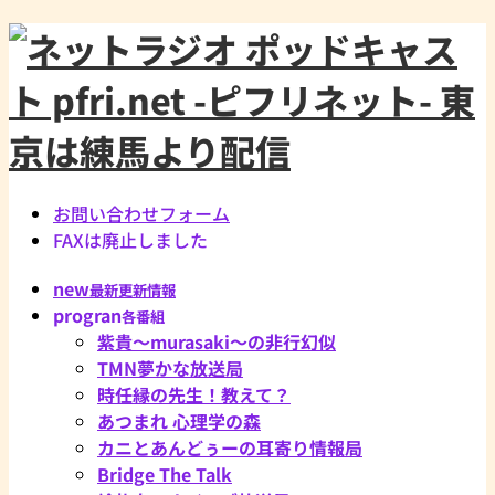
お問い合わせフォーム
FAXは廃止しました
new
最新更新情報
progran
各番組
紫貴～murasaki～の非行幻似
TMN夢かな放送局
時任縁の先生！教えて？
あつまれ 心理学の森
カニとあんどぅーの耳寄り情報局
Bridge The Talk