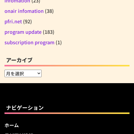
infomation
(23)
onair infomation
(38)
pfri.net
(92)
program update
(183)
subscription program
(1)
アーカイブ
ア
ー
カ
イ
ブ
ナビゲーション
ホーム