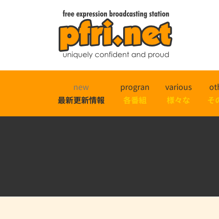
new
progran
various
ot
最新更新情報
各番組
様々な
そ