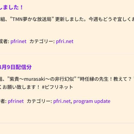
新しました！
netの番組、”TMN夢かな放送局” 更新しました。今週もどうぞ宜し
成者:
pfrinet
カテゴリー:
pfri.net
8月9日配信分
の番組、”紫貴～murasaki～の非行幻似” “時任縁の先生！教えて？ 
お願い致します！ #ピフリネット
者:
pfrinet
カテゴリー:
pfri.net
,
program update