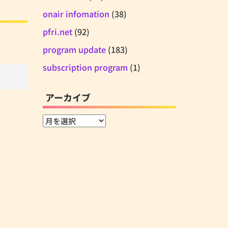
onair infomation
(38)
pfri.net
(92)
program update
(183)
subscription program
(1)
アーカイブ
ア
ー
カ
イ
ブ