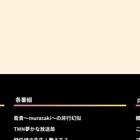
各番組
紫貴～murasaki～の非行幻似
TMN夢かな放送局
す
時任縁の先生！教えて？