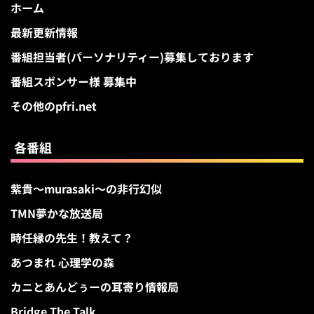
ホーム
最新更新情報
番組担当者(パーソナリティー)募集しております
番組スポンサー様 募集中
その他のpfri.net
各番組
紫貴～murasaki～の非行幻似
TMN夢かな放送局
時任縁の先生！教えて？
あつまれ 心理学の森
カニとあんどぅーの耳寄り情報局
Bridge The Talk