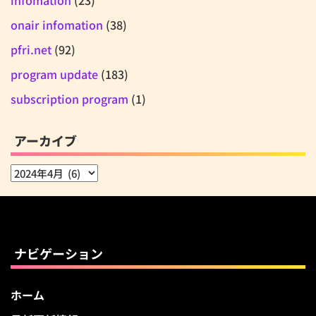
infomation
(23)
onair infomation
(38)
pfri.net
(92)
program update
(183)
subscription program
(1)
アーカイブ
ア
ー
カ
イ
ブ
ナビゲーション
ホーム