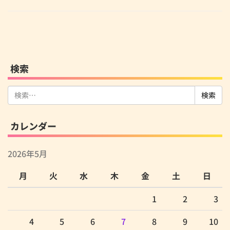
検索
検
索:
カレンダー
2026年5月
月
火
水
木
金
土
日
1
2
3
4
5
6
7
8
9
10