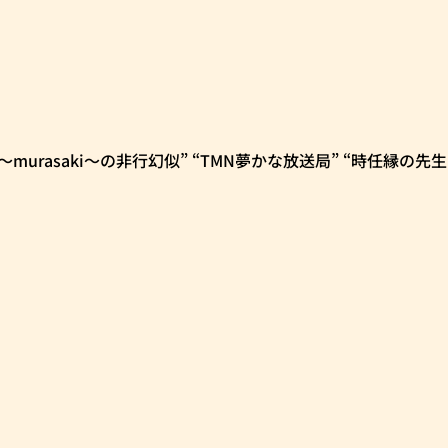
～murasaki～の非行幻似” “TMN夢かな放送局” “時任縁の先生！