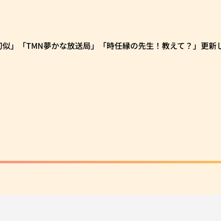
aki～の非行幻似」「TMN夢かな放送局」「時任縁の先生！教えて？