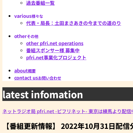
過去番組一覧
various
様々な
代表・局長：土田まさあきの今までの道のり
other
その他
other pfri.net operations
番組スポンサー様 募集中
pfri.net事業化プロジェクト
about
概要
contact us
お問い合わせ
latest infomation
ネットラジオ局 pfri.net -ピフリネット- 東京は練馬より配
【番組更新情報】 2022年10月31日配信