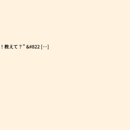
教えて？” &#822 […]