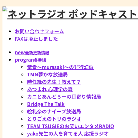
お問い合わせフォーム
FAXは廃止しました
new
最新更新情報
progran
各番組
紫貴～murasaki～の非行幻似
TMN夢かな放送局
時任縁の先生！教えて？
あつまれ 心理学の森
カニとあんどぅーの耳寄り情報局
Bridge The Talk
絵礼奈のナイーブ放送局
とりごえのトリのラジオ
TEAM TSUGIEのお笑いエンタメRADIO
yako先生の人を育てる人 応援ラジオ