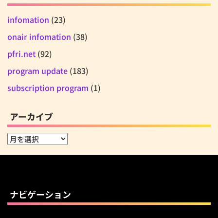
infomation
(23)
onair infomation
(38)
pfri.net
(92)
program update
(183)
subscription program
(1)
アーカイブ
ア
ー
カ
イ
ブ
ナビゲーション