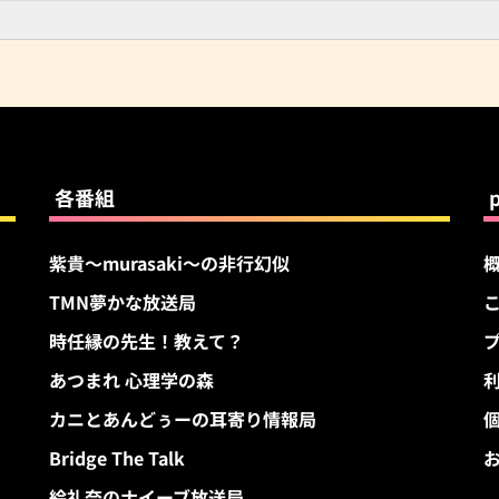
各番組
紫貴～murasaki～の非行幻似
TMN夢かな放送局
す
時任縁の先生！教えて？
あつまれ 心理学の森
カニとあんどぅーの耳寄り情報局
Bridge The Talk
絵礼奈のナイーブ放送局