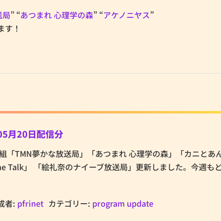
送局
” “
あつまれ 心理学の森
” “
アケノニヤス
”
ます！
05月20日配信分
.netの番組「TMN夢かな放送局」「あつまれ 心理学の森」「カニと
The Talk」 「絵礼奈のナイーブ放送局」更新しました。今週も
成者:
pfrinet
カテゴリー:
program update