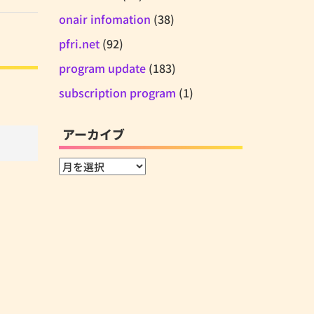
onair infomation
(38)
pfri.net
(92)
program update
(183)
subscription program
(1)
アーカイブ
ア
ー
カ
イ
ブ