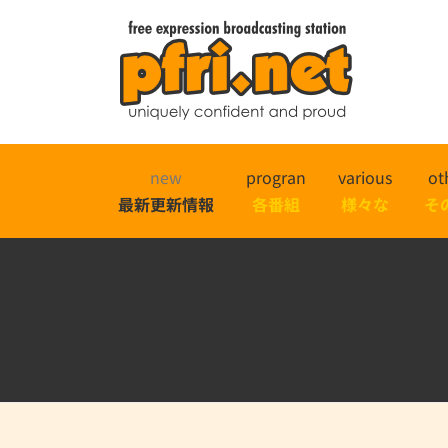
new
progran
various
ot
最新更新情報
各番組
様々な
そ