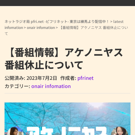
ネットラジオ局 pfri.net -ピフリネット- 東京は練馬より配信中！
>
latest
infomation
>
onair infomation
>
【番組情報】アケノニヤス 番組休止につい
て
【番組情報】アケノニヤス
番組休止について
公開済み: 2023年7月2日
作成者:
pfrinet
カテゴリー:
onair infomation