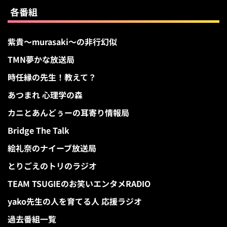
各番組
紫貴～murasaki～の非行幻似
TMN夢かな放送局
時任縁の先生！教えて？
あつまれ 心理学の森
カニとあんどぅーの耳寄り情報局
Bridge The Talk
絵礼奈のナイーブ放送局
とりごえのトリのラジオ
TEAM TSUGIEのお笑いエンタメRADIO
yako先生の人を育てる人 応援ラジオ
過去番組一覧