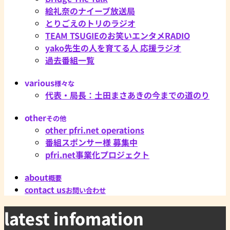
絵礼奈のナイーブ放送局
とりごえのトリのラジオ
TEAM TSUGIEのお笑いエンタメRADIO
yako先生の人を育てる人 応援ラジオ
過去番組一覧
various
様々な
代表・局長：土田まさあきの今までの道のり
other
その他
other pfri.net operations
番組スポンサー様 募集中
pfri.net事業化プロジェクト
about
概要
contact us
お問い合わせ
latest infomation