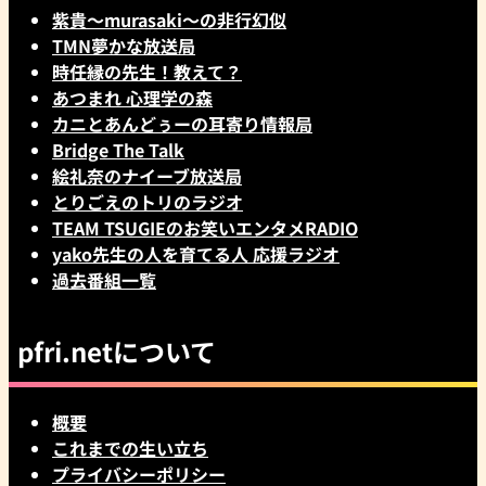
紫貴～murasaki～の非行幻似
TMN夢かな放送局
時任縁の先生！教えて？
あつまれ 心理学の森
カニとあんどぅーの耳寄り情報局
Bridge The Talk
絵礼奈のナイーブ放送局
とりごえのトリのラジオ
TEAM TSUGIEのお笑いエンタメRADIO
yako先生の人を育てる人 応援ラジオ
過去番組一覧
pfri.netについて
概要
これまでの生い立ち
プライバシーポリシー