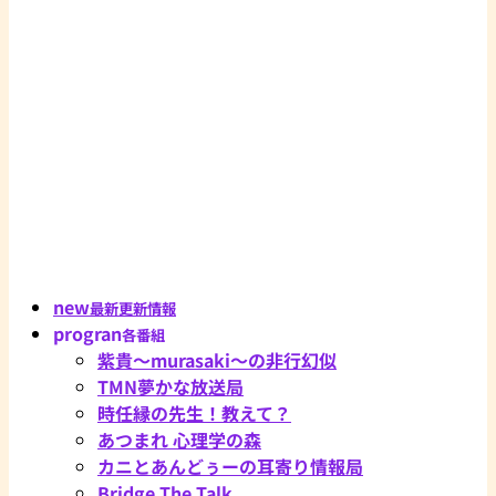
new
最新更新情報
progran
各番組
紫貴～murasaki～の非行幻似
TMN夢かな放送局
時任縁の先生！教えて？
あつまれ 心理学の森
カニとあんどぅーの耳寄り情報局
Bridge The Talk