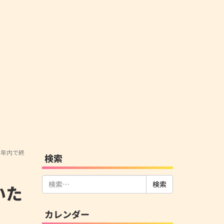
 を年内で終
検索
検
いた
索:
カレンダー