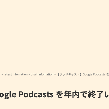
！
>
latest infomation
>
onair infomation
>
【ポッドキャスト】Google Podcasts
le Podcasts を年内で終了