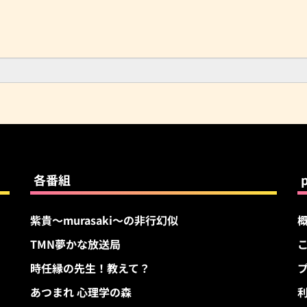
各番組
紫貴～murasaki～の非行幻似
TMN夢かな放送局
す
時任縁の先生！教えて？
あつまれ 心理学の森