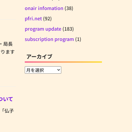
onair infomation
(38)
pfri.net
(92)
program update
(183)
subscription program
(1)
表・局長
おります
アーカイブ
ア
ー
カ
イ
ついて
ブ
た「仏子