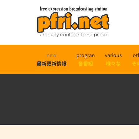
new
progran
various
ot
最新更新情報
各番組
様々な
そ