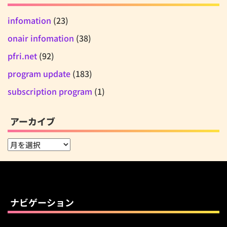
infomation
(23)
onair infomation
(38)
pfri.net
(92)
program update
(183)
subscription program
(1)
アーカイブ
ア
ー
カ
イ
ブ
ナビゲーション