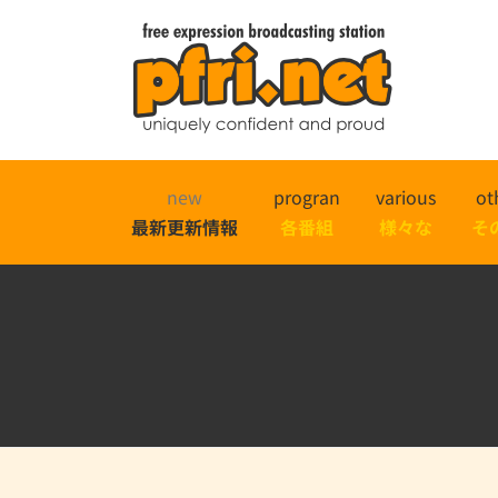
new
progran
various
ot
最新更新情報
各番組
様々な
そ