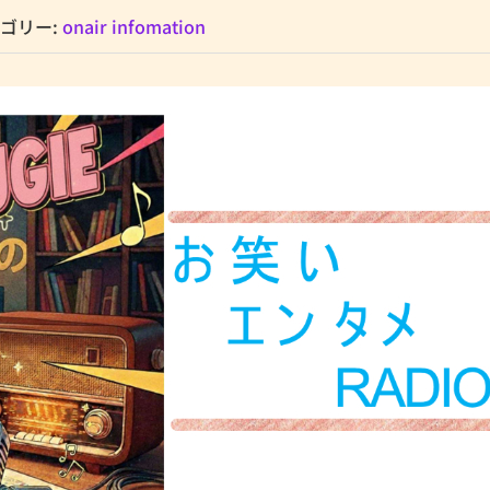
ゴリー:
onair infomation