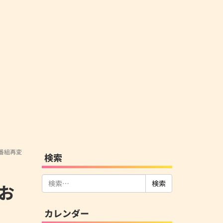
 番組再変
検索
検
お
索:
カレンダー