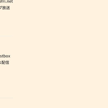
.net
ブ放送
tbox
な配信