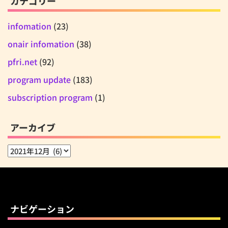
カテゴリー
infomation
(23)
onair infomation
(38)
pfri.net
(92)
program update
(183)
subscription program
(1)
アーカイブ
ア
ー
カ
イ
ブ
ナビゲーション