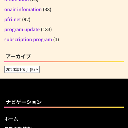
onair infomation
(38)
pfri.net
(92)
program update
(183)
subscription program
(1)
アーカイブ
ア
ー
カ
イ
ブ
ナビゲーション
ホーム