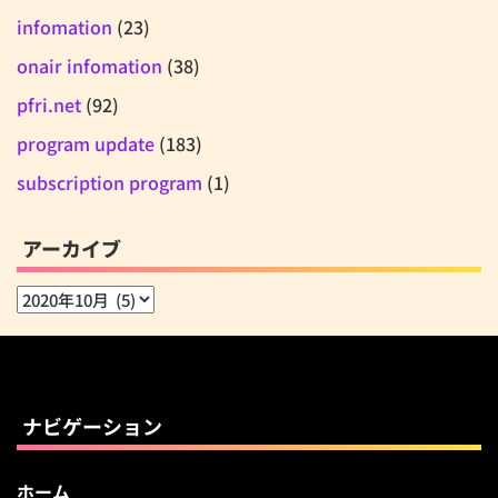
infomation
(23)
onair infomation
(38)
pfri.net
(92)
program update
(183)
subscription program
(1)
アーカイブ
ア
ー
カ
イ
ブ
ナビゲーション
ホーム