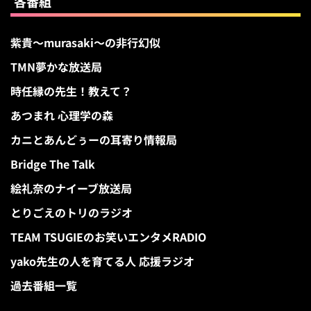
各番組
紫貴～murasaki～の非行幻似
TMN夢かな放送局
時任縁の先生！教えて？
あつまれ 心理学の森
カニとあんどぅーの耳寄り情報局
Bridge The Talk
絵礼奈のナイーブ放送局
とりごえのトリのラジオ
TEAM TSUGIEのお笑いエンタメRADIO
yako先生の人を育てる人 応援ラジオ
過去番組一覧