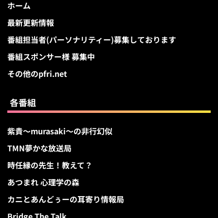
ホーム
最新更新情報
番組担当者(パーソナリティー)募集しております
番組スポンサー様 募集中
その他のpfri.net
各番組
紫貴～murasaki～の非行幻似
TMN夢かな放送局
時任縁の先生！教えて？
あつまれ 心理学の森
カニとあんどぅーの耳寄り情報局
Bridge The Talk