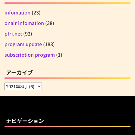
infomation
(23)
onair infomation
(38)
pfri.net
(92)
program update
(183)
subscription program
(1)
アーカイブ
ア
ー
カ
イ
ブ
ナビゲーション