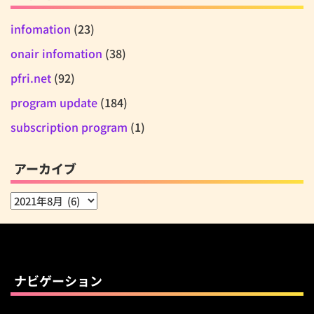
infomation
(23)
onair infomation
(38)
pfri.net
(92)
program update
(184)
subscription program
(1)
アーカイブ
ア
ー
カ
イ
ブ
ナビゲーション