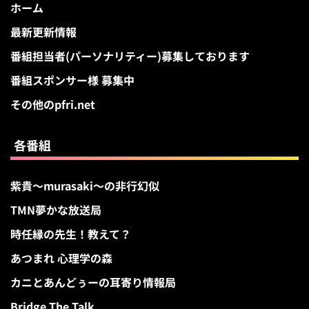
ホーム
最新更新情報
番組担当者(パーソナリティー)募集しております
番組スポンサー様 募集中
その他のpfri.net
各番組
紫貴～murasaki～の非行幻似
TMN夢かな放送局
時任縁の先生！教えて？
あつまれ 心理学の森
カニとあんどぅーの耳寄り情報局
Bridge The Talk