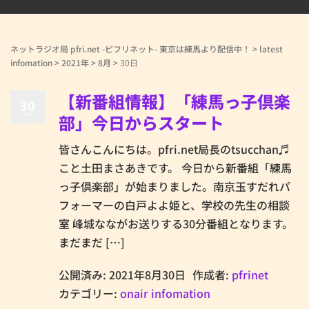
ネットラジオ局 pfri.net -ピフリネット- 東京は練馬より配信中！
>
latest
infomation
>
2021年
>
8月
>
30日
【新番組情報】「練馬っ子倶楽
30
部」今日からスタート
皆さんこんにちは。pfri.net局長のtsucchan♬
こと土田まさあきです。 今日から新番組「練馬
っ子倶楽部」が始まりました。南京玉すだれパ
フォーマーの白戸よよ姫と、学校の先生の相談
室 峰城なながお送りする30分番組となります。
まだまだ […]
公開済み: 2021年8月30日
作成者:
pfrinet
カテゴリー:
onair infomation