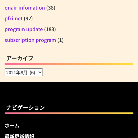
onair infomation
(38)
pfri.net
(92)
program update
(183)
subscription program
(1)
アーカイブ
ア
ー
カ
イ
ブ
ナビゲーション
ホーム
最新更新情報