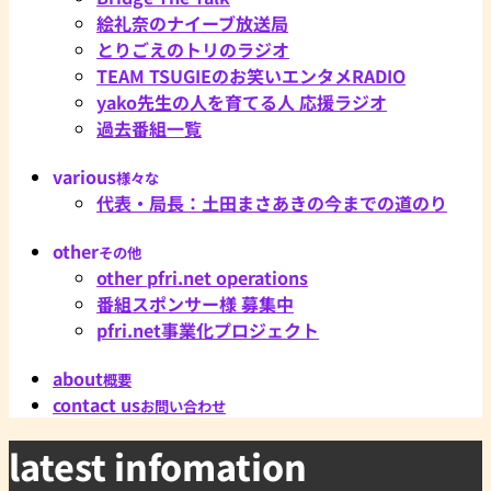
絵礼奈のナイーブ放送局
とりごえのトリのラジオ
TEAM TSUGIEのお笑いエンタメRADIO
yako先生の人を育てる人 応援ラジオ
過去番組一覧
various
様々な
代表・局長：土田まさあきの今までの道のり
other
その他
other pfri.net operations
番組スポンサー様 募集中
pfri.net事業化プロジェクト
about
概要
contact us
お問い合わせ
latest infomation