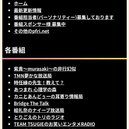
ホーム
最新更新情報
番組担当者(パーソナリティー)募集しております
番組スポンサー様 募集中
その他のpfri.net
各番組
紫貴～murasaki～の非行幻似
TMN夢かな放送局
時任縁の先生！教えて？
あつまれ 心理学の森
カニとあんどぅーの耳寄り情報局
Bridge The Talk
絵礼奈のナイーブ放送局
とりごえのトリのラジオ
TEAM TSUGIEのお笑いエンタメRADIO