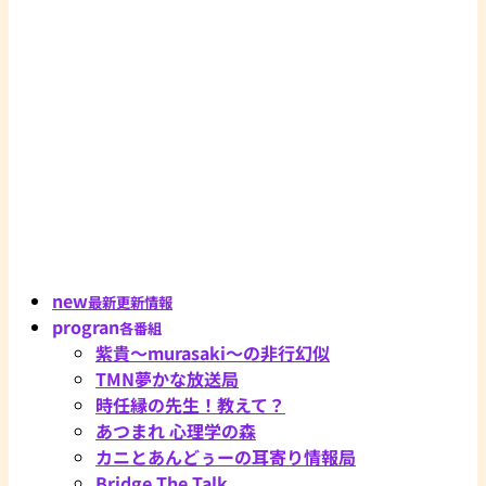
new
最新更新情報
progran
各番組
紫貴～murasaki～の非行幻似
TMN夢かな放送局
時任縁の先生！教えて？
あつまれ 心理学の森
カニとあんどぅーの耳寄り情報局
Bridge The Talk