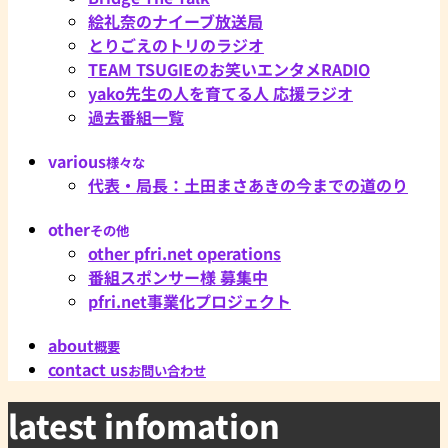
絵礼奈のナイーブ放送局
とりごえのトリのラジオ
TEAM TSUGIEのお笑いエンタメRADIO
yako先生の人を育てる人 応援ラジオ
過去番組一覧
various
様々な
代表・局長：土田まさあきの今までの道のり
other
その他
other pfri.net operations
番組スポンサー様 募集中
pfri.net事業化プロジェクト
about
概要
contact us
お問い合わせ
latest infomation