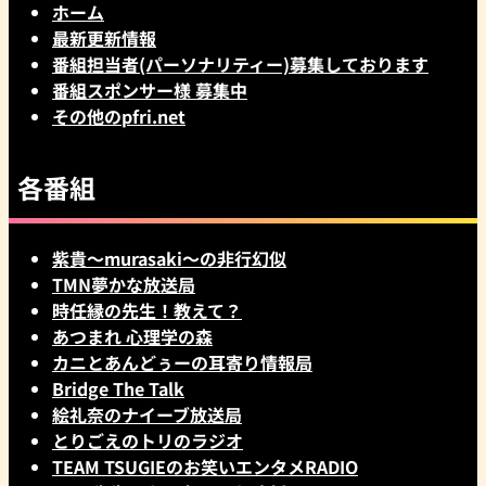
ホーム
最新更新情報
番組担当者(パーソナリティー)募集しております
番組スポンサー様 募集中
その他のpfri.net
各番組
紫貴～murasaki～の非行幻似
TMN夢かな放送局
時任縁の先生！教えて？
あつまれ 心理学の森
カニとあんどぅーの耳寄り情報局
Bridge The Talk
絵礼奈のナイーブ放送局
とりごえのトリのラジオ
TEAM TSUGIEのお笑いエンタメRADIO