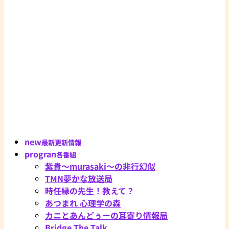
new
最新更新情報
progran
各番組
紫貴～murasaki～の非行幻似
TMN夢かな放送局
時任縁の先生！教えて？
あつまれ 心理学の森
カニとあんどぅーの耳寄り情報局
Bridge The Talk